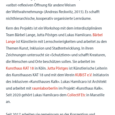
»selbst-reflexiven Öffnung für andere Weisen
der Weltwahrnehmung« (Andreas Reckwitz, 2015). Es schafft
nichthierarchische, kooperativ organisierte Lernräume.
Kern des Projekts ist ein Workshop mit dem interdisziplinären
Team Bärbel Lange, Jutta Pöstges und Lukas Hamilcaro.
Bärbel
Lange
ist Künstlerin mit Lernschwierigkeiten und arbeitet zu den
Themen Kunst, Inklusion und Stadtentwicklung. In ihren
Zeichnungen untersucht sie »Schutztiere« und schafft Kreaturen,
die Menschen und Orte beschützen sollen. Sie arbeitet im
Kunsthaus KAT 18
in Köln.
Jutta Pöstges
ist Künstlerische Leiterin
des Kunsthauses KAT 18 und mit dem Verein
KUBiST e.V.
Initiatorin
des inklusiven »Kunsthauses Kalk«. Lukas Hamilcaro ist Architekt
und arbeitet mit
raumlaborberlin
im Projekt »Kunsthaus Kalk«.
Seit 2020 gehört Lukas Hamilcaro dem
Collectif Etc
in Marseille
an.
Seit 2017 arbeiten sie gemeinsam an der Konzeption und