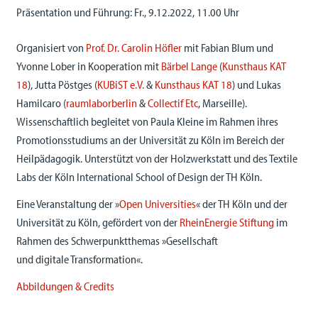
Präsentation und Führung: Fr., 9.12.2022, 11.00 Uhr
Organisiert von
Prof. Dr. Carolin Höfler
mit Fabian Blum und
Yvonne Lober in Kooperation mit
Bärbel Lange
(
Kunsthaus KAT
18
), Jutta Pöstges (
KUBiST e.V.
&
Kunsthaus KAT 18
) und Lukas
Hamilcaro (
raumlaborberlin
&
Collectif Etc
, Marseille).
Wissenschaftlich begleitet von Paula Kleine im Rahmen ihres
Promotionsstudiums an der Universität zu Köln im Bereich der
Heilpädagogik. Unterstützt von der Holzwerkstatt und des Textile
Labs der Köln International School of Design der TH Köln.
Eine Veranstaltung der »
Open Universities
« der TH Köln und der
Universität zu Köln, gefördert von der
RheinEnergie Stiftung
im
Rahmen des Schwerpunktthemas »Gesellschaft
und digitale Transformation«.
Abbildungen & Credits