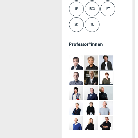
IF
ECO
PT
SD
TL
Professor*innen