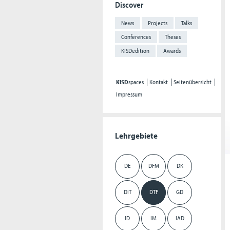
Discover
News
Projects
Talks
Conferences
Theses
KISDedition
Awards
KISD
spaces
Kontakt
Seitenübersicht
Impressum
Lehrgebiete
DE
DFM
DK
DIT
DTF
GD
ID
IM
IAD