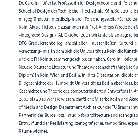
Dr. Carolin Höfler ist Professorin für Designtheorie und -forsch
School of Design der Technischen Hochschule Köln. Seit 2018 ist
mitgegründeten interdisziplinären Forschungsstelle »Echtzeitst
Köln. Aktuell leitet sie zusammen mit Prof. Andreas Wrede den
»Integrated Design«. Ab Oktober 2021 wirkt sie als antragstell
DFG-Graduiertenkolleg »anschließen – ausschließen. Kulturelle 
Vernetzung« mit, in dem sich die Universität zu Köln, die Kunst
und die TH Köln zusammengeschlossen haben. Carolin Höfler st
Neuere Deutsche Literatur und Theaterwissenschaft (Magister) 
Diplom) in Köln, Wien und Berlin. In ihrer Dissertation, die sie a
Bildgeschichte der Humboldt-Universität zu Berlin abschloss, bes
Geschichte und Theorie des computerbasierten Entwerfens in Ar
2003 bis 2013 war sie wissenschaftliche Mitarbeiterin und Aka
of Media and Design, Department Architektur der TU Braunschwei
Partnerin des Büros »oza _studio for architecture and scenograp
Entwurf und der Realisierung szenografischer, temporärer, exper
Räume widmet.