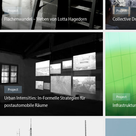
Project
Project
Flächenwandel – Weben von Lotta Hagedorn
Collective 
Project
Project
Urban Intensities: In-Formelle Strategien für
postautomobile Räume
Infrastruktu