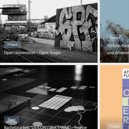
Project
Project
TH Köln förd
Open Universities – Open Stages
und urbanen
Thesis
Project
Bachelorarbeit “DE/CONSTRUCT/WAR” – Yvonne