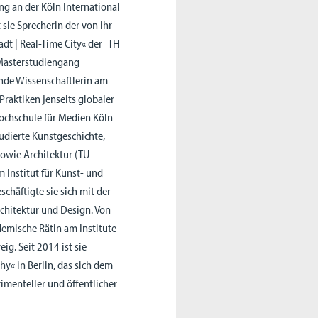
ung an der Köln International
 sie Sprecherin der von ihr
adt | Real-Time City« der TH
 Masterstudiengang
ende Wissenschaftlerin am
Praktiken jenseits globaler
hochschule für Medien Köln
udierte Kunstgeschichte,
sowie Architektur (TU
m Institut für Kunst- und
chäftigte sie sich mit der
chitektur und Design. Von
demische Rätin am Institute
g. Seit 2014 ist sie
hy« in Berlin, das sich dem
imenteller und öffentlicher