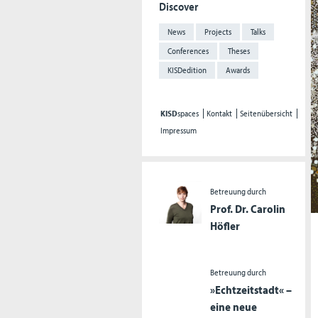
Discover
News
Projects
Talks
Conferences
Theses
KISDedition
Awards
KISD
spaces
Kontakt
Seitenübersicht
Impressum
Betreuung durch
Prof. Dr. Carolin
Höfler
Betreuung durch
»Echtzeitstadt« –
eine neue