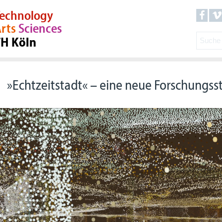
echnology
rts
Sciences
TH Köln
»Echtzeitstadt« – eine neue Forschungsst