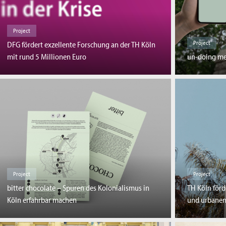
Project
Project
DFG fördert exzellente Forschung an der TH Köln
mit rund 5 Millionen Euro
un-doing me
Project
Project
bitter chocolate – Spuren des Kolonialismus in
TH Köln förd
Köln erfahrbar machen
und urbanen