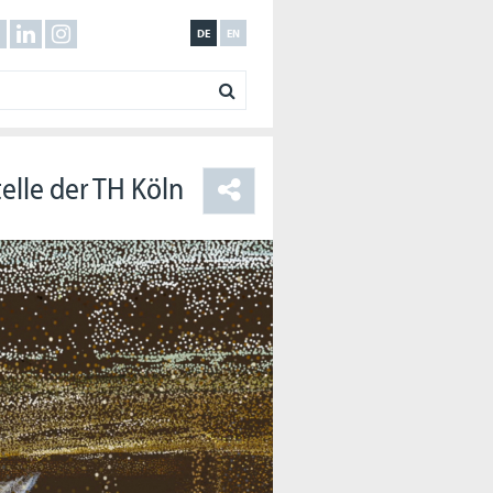
DE
EN
elle der TH Köln