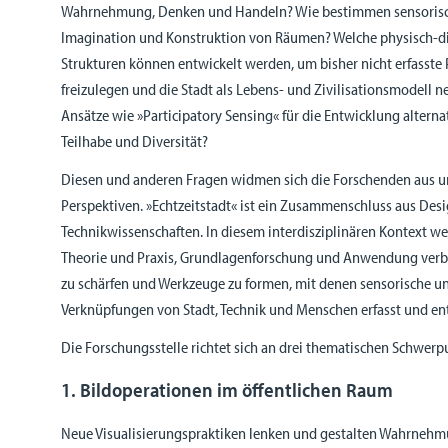
Wahrnehmung, Denken und Handeln? Wie bestimmen sensorisc
Imagination und Konstruktion von Räumen? Welche physisch-d
Strukturen können entwickelt werden, um bisher nicht erfasste
freizulegen und die Stadt als Lebens- und Zivilisationsmodell
Ansätze wie »Participatory Sensing« für die Entwicklung alterna
Teilhabe und Diversität?
Diesen und anderen Fragen widmen sich die Forschenden aus u
Perspektiven. »Echtzeitstadt« ist ein Zusammenschluss aus Desig
Technikwissenschaften. In diesem interdisziplinären Kontext 
Theorie und Praxis, Grundlagenforschung und Anwendung verbu
zu schärfen und Werkzeuge zu formen, mit denen sensorische u
Verknüpfungen von Stadt, Technik und Menschen erfasst und e
Die Forschungsstelle richtet sich an drei thematischen Schwerp
1. Bildoperationen im öffentlichen Raum
Neue Visualisierungspraktiken lenken und gestalten Wahrne