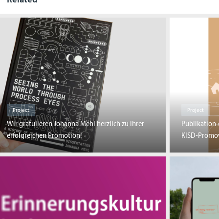
Project
Project
Wir gratulieren Johanna Mehl herzlich zu ihrer
Publikation 
erfolgreichen Promotion!
KISD-Promov