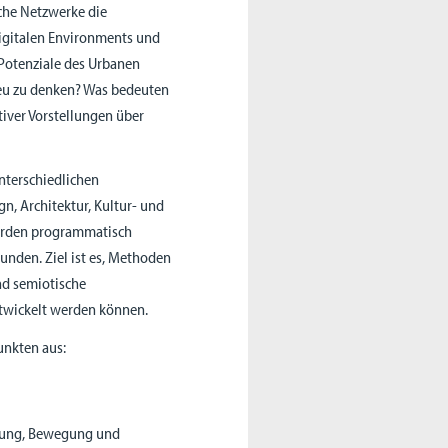
he Netzwerke die
igitalen Environments und
 Potenziale des Urbanen
 neu zu denken? Was bedeuten
tiver Vorstellungen über
nterschiedlichen
n, Architektur, Kultur- und
werden programmatisch
nden. Ziel ist es, Methoden
nd semiotische
ntwickelt werden können.
unkten aus:
hmung, Bewegung und