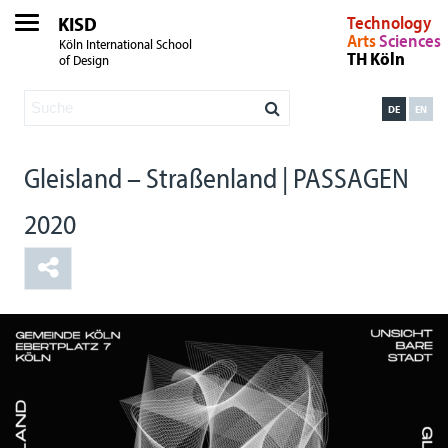
KISD
Technology
Arts
Sciences
Köln International School
TH Köln
of Design
DE
EN
Gleisland – Straßenland | PASSAGEN
2020