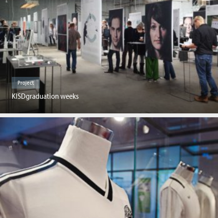
Project
KISDgraduation weeks