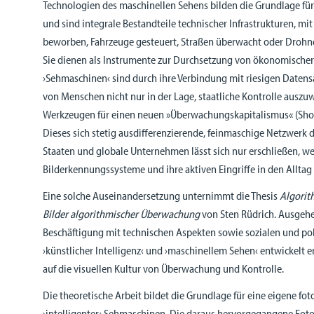
Technologien des maschinellen Sehens bilden die Grundlage fü
und sind integrale Bestandteile technischer Infrastrukturen, 
mus
beworben, Fahrzeuge gesteuert, Straßen überwacht oder Drohne
Sie dienen als Instrumente zur Durchsetzung von ökonomischer 
›Sehmaschinen‹ sind durch ihre Verbindung mit riesigen Date
von Menschen nicht nur in der Lage, staatliche Kontrolle auszuw
Werkzeugen für einen neuen »Überwachungskapitalismus« (Sh
Dieses sich stetig ausdifferenzierende, feinmaschige Netzwerk
Staaten und globale Unternehmen lässt sich nur erschließen, w
Bilderkennungssysteme und ihre aktiven Eingriffe in den Alltag 
Eine solche Auseinandersetzung unternimmt die Thesis
Algorit
Bilder algorithmischer Überwachung
von Sten Rüdrich. Ausgehe
Beschäftigung mit technischen Aspekten sowie sozialen und po
›künstlicher Intelligenz‹ und ›maschinellem Sehen‹ entwickelt er
auf die visuellen Kultur von Überwachung und Kontrolle.
Die theoretische Arbeit bildet die Grundlage für eine eigene fot
›intelligenter‹ Sehmaschinen. Die daraus hervorgegangene Fotog