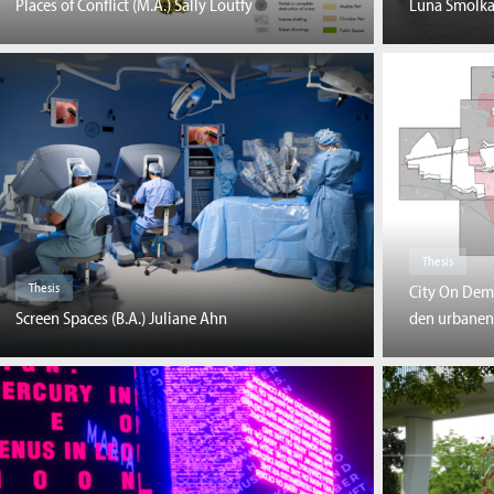
Places of Conflict (M.A.) Sally Loutfy
Luna Smolk
Thesis
Thesis
City On Dem
Screen Spaces (B.A.) Juliane Ahn
den urbanen