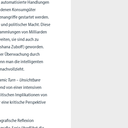
r automatisierte Handlungen
mit denen Konsumgüter
nangriffe gestartet werden.
und politischer Macht. Diese
nsammlungen von Milliarden
eiten, sie sind auch zu
oshana Zuboff) geworden.
 der Überwachung durch
enn man die intelligenten
nachvollzieht.
hmic Turn – Unsichtbare
nd von einer intensiven
litischen Implikationen von
 eine kritische Perspektive
ografische Reflexion
rafie-Serie überführt die