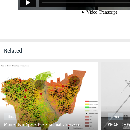
Related
Thesis
Thesis
Moments in Space: Post-Traumatic Spaces in
PRO:PER – Pr