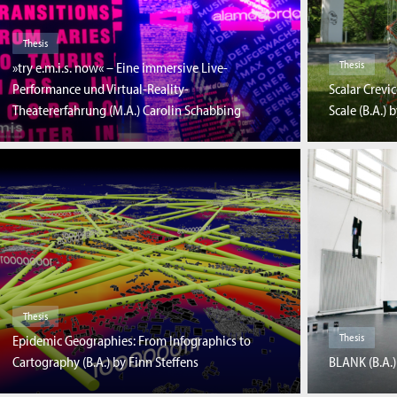
Thesis
Thesis
»try e.m.i.s. now« – Eine immersive Live-
Performance und Virtual-Reality-
Scalar Crevic
Theatererfahrung (M.A.) Carolin Schabbing
Scale (B.A.)
Thesis
Thesis
Epidemic Geographies: From Infographics to
Cartography (B.A.) by Finn Steffens
BLANK (B.A.