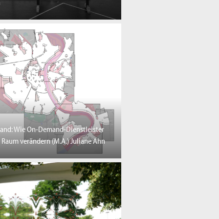
a
and: Wie On-Demand-Dienstleister
 Raum verändern (M.A.) Juliane Ahn