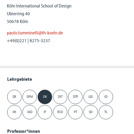
Köln International School of Design
Ubierring 40
50678 Köln
paolo.tumminelli@th-koeln.de
+49(0)221 | 8275-3237
Lehrgebiete
DE
DFM
DK
DIT
DTF
GD
ID
IM
IAD
IF
ECO
PT
SD
TL
Professor*innen