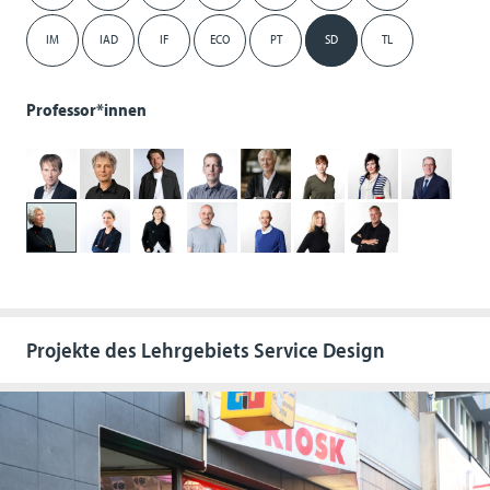
IM
IAD
IF
ECO
PT
SD
TL
Professor*innen
Projekte des Lehrgebiets Service Design