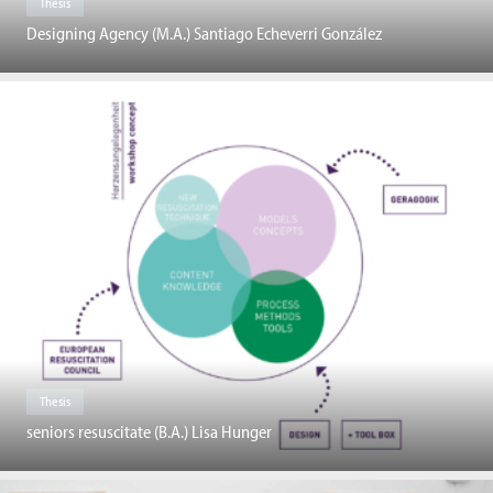
Thesis
Designing Agency (M.A.) Santiago Echeverri González
Thesis
seniors resuscitate (B.A.) Lisa Hunger