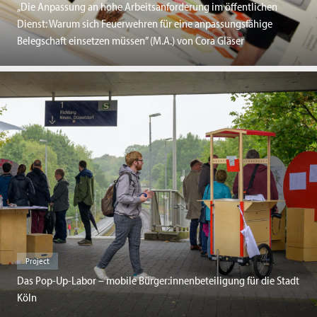
„Die Anpassung an hohe Arbeitsanforderung im öffentlichen
Dienst: Warum sich Feuerwehren für eine anpassungsfähige
Belegschaft einsetzen müssen” (M.A.) von Cora Gläser
Project
Das Pop-Up-Labor – mobile Bürger:innenbeteiligung für die Stadt
Köln