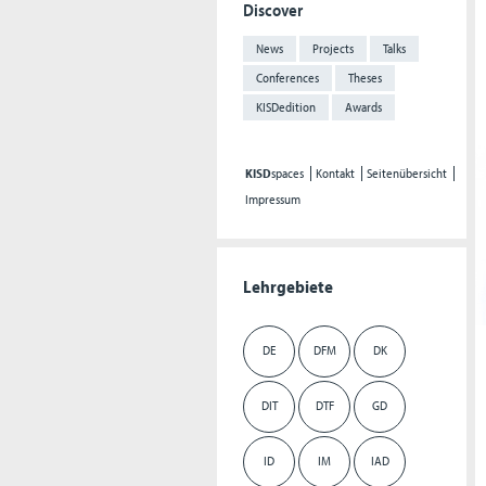
Discover
News
Projects
Talks
Conferences
Theses
KISDedition
Awards
KISD
spaces
Kontakt
Seitenübersicht
Impressum
Lehrgebiete
DE
DFM
DK
DIT
DTF
GD
ID
IM
IAD