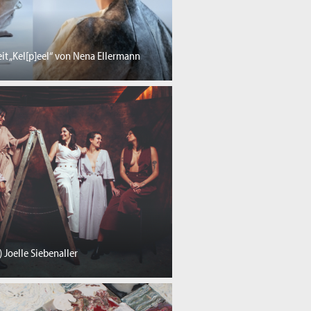
it „Kel[p]eel“ von Nena Ellermann
 Joelle Siebenaller