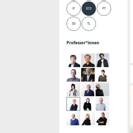
IF
ECO
PT
SD
TL
Professor*innen