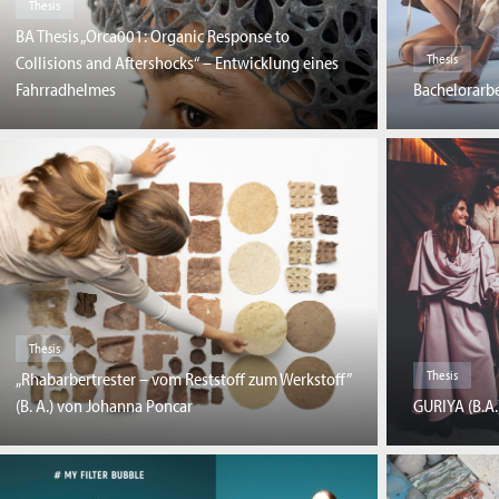
Thesis
BA Thesis „Orca001: Organic Response to
Thesis
Collisions and Aftershocks“ – Entwicklung eines
Fahrradhelmes
Bachelorarbe
Thesis
Thesis
„Rhabarbertrester – vom Reststoff zum Werkstoff”
GURIYA (B.A.)
(B. A.) von Johanna Poncar