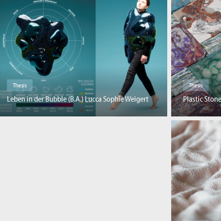
Thesis
Thesis
Leben in der Bubble (B.A.) Lucca Sophie Weigert
Plastic Stone