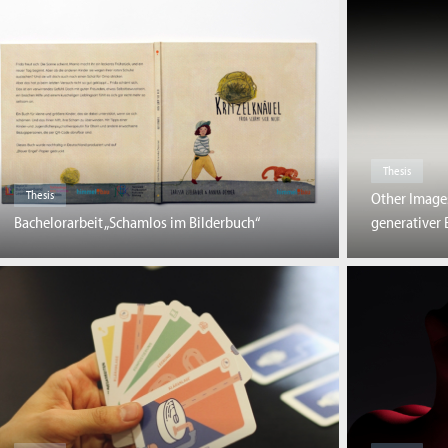
Thesis
Thesis
Other Images
Bachelorarbeit „Schamlos im Bilderbuch“
generativer 