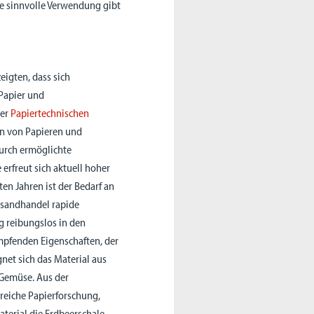
ine sinnvolle Verwendung gibt
eigten, dass sich
 Papier und
der
Papiertechnischen
on von Papieren und
durch ermöglichte
 erfreut sich aktuell hoher
en Jahren ist der Bedarf an
ersandhandel rapide
g reibungslos in den
ämpfenden Eigenschaften, der
net sich das Material aus
 Gemüse. Aus der
reiche Papierforschung,
terial die Erdbeerschale