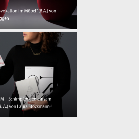
ovokation im Möbel” (B.A.) von
aggen
M – Schimpfen gemeinsam
B. A.) von Laura Stöckmann