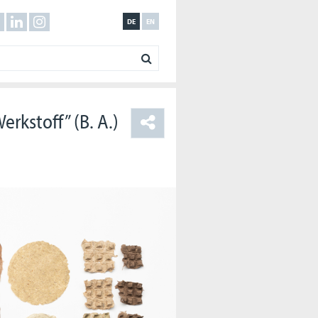
DE
EN
rkstoff” (B. A.)