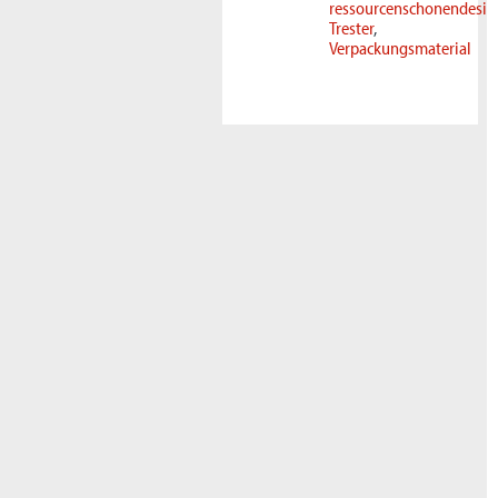
ressourcenschonendesis
Trester
Verpackungsmaterial