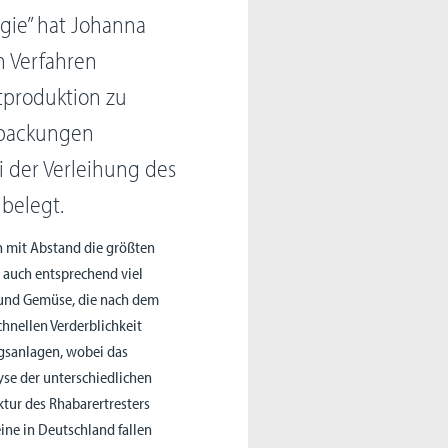
gie” hat Johanna
n Verfahren
ftproduktion zu
erpackungen
i der Verleihung des
 belegt.
n mit Abstand die größten
t auch entsprechend viel
 und Gemüse, die nach dem
chnellen Verderblichkeit
ngsanlagen, wobei das
lyse der unterschiedlichen
ktur des Rhabarertresters
eine in Deutschland fallen