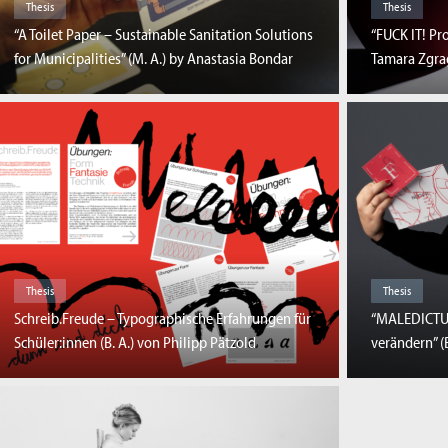
Thesis
Thesis
“FUCK IT! Pr
“A Toilet Paper – Sustainable Sanitation Solutions
Tamara Zgr
for Municipalities” (M. A.) by Anastasia Bondar
Thesis
Thesis
Schreib.Freude – Typographische Erfahrungen für
“MALEDICTU
Schüler:innen (B. A.) von Philipp Pätzold
verändern” (