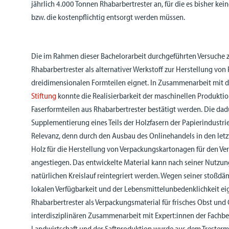
jährlich 4.000 Tonnen Rhabarbertrester an, für die es bisher ke
bzw. die kostenpflichtig entsorgt werden müssen.
Die im Rahmen dieser Bachelorarbeit durchgeführten Versuche z
Rhabarbertrester als alternativer Werkstoff zur Herstellung von
dreidimensionalen Formteilen eignet. In Zusammenarbeit mit 
Stiftung
konnte die Realisierbarkeit der maschinellen Produkti
Faserformteilen aus Rhabarbertrester bestätigt werden. Die da
Supplementierung eines Teils der Holzfasern der Papierindustrie
Relevanz, denn durch den Ausbau des Onlinehandels in den letzt
Holz für die Herstellung von Verpackungskartonagen für den V
angestiegen. Das entwickelte Material kann nach seiner Nutzun
natürlichen Kreislauf reintegriert werden. Wegen seiner stoßd
lokalen Verfügbarkeit und der Lebensmittelunbedenklichkeit eig
Rhabarbertrester als Verpackungsmaterial für frisches Obst und
interdisziplinären Zusammenarbeit mit Expert:innen der Fachbe
Landwirtschaft und der Saftproduktion wurde aus dem Tresterma