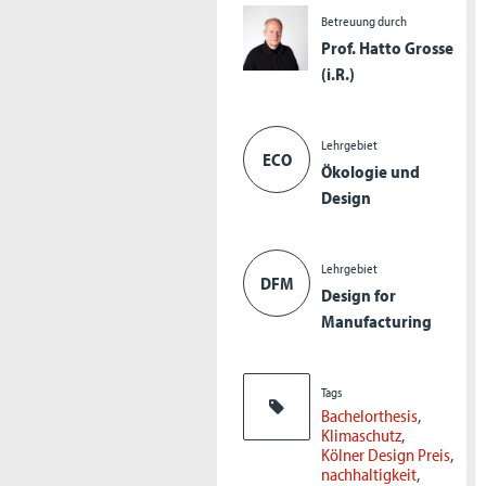
Betreuung durch
Prof. Hatto Grosse
(i.R.)
Lehrgebiet
ECO
Ökologie und
Design
Lehrgebiet
DFM
Design for
Manufacturing
Tags
Bachelorthesis
Klimaschutz
Kölner Design Preis
nachhaltigkeit