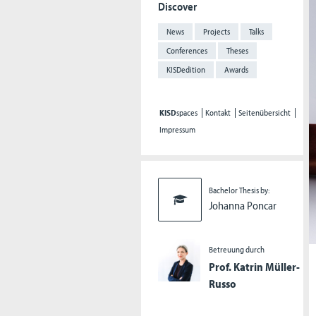
Discover
News
Projects
Talks
Conferences
Theses
KISDedition
Awards
KISD
spaces
Kontakt
Seitenübersicht
Impressum
Bachelor Thesis by:
Johanna Poncar
Betreuung durch
Prof. Katrin Müller-
Russo