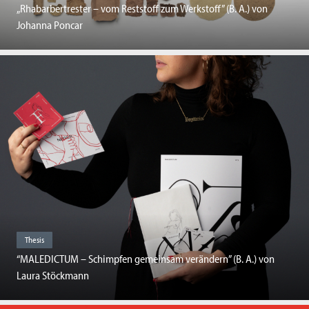
„Rhabarbertrester – vom Reststoff zum Werkstoff” (B. A.) von
Johanna Poncar
Thesis
“MALEDICTUM – Schimpfen gemeinsam verändern” (B. A.) von
Laura Stöckmann