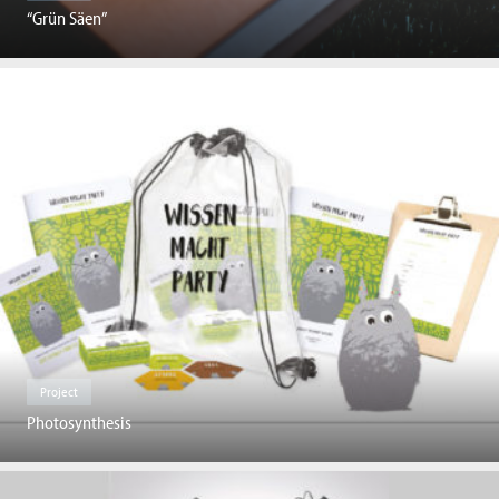
“Grün Säen”
Project
Photosynthesis