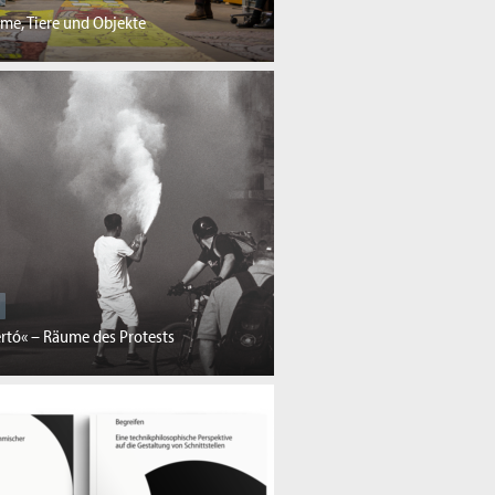
me, Tiere und Objekte
rtó« – Räume des Protests