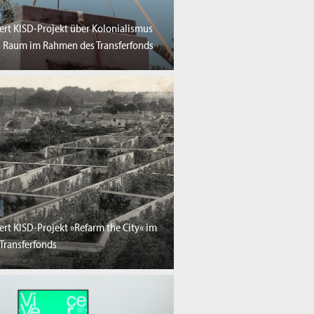
ert KISD-Projekt über Kolonialismus
 Raum im Rahmen des Transferfonds
ert KISD-Projekt »Refarm the City« im
Transferfonds