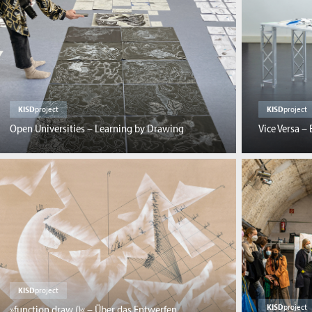
KISD
project
KISD
project
Open Universities – Learning by Drawing
Vice Versa –
KISD
project
KISD
project
»function draw ()« – Über das Entwerfen