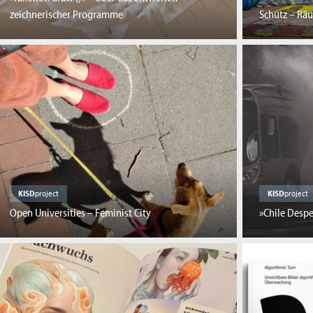
zeichnerischer Programme
Schutz – Räu
KISD
project
KISD
project
Open Universities – Feminist City
»Chile Despe