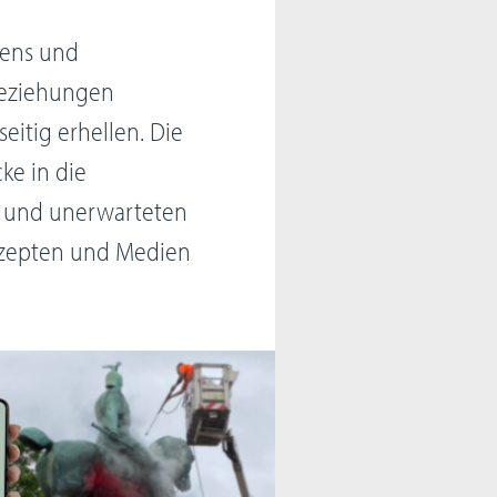
erens und
Beziehungen
itig erhellen. Die
ke in die
g und unerwarteten
nzepten und Medien