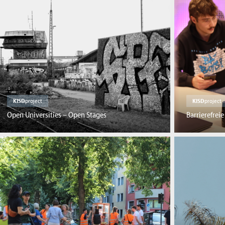
KISD
project
KISD
project
Open Universities – Open Stages
Barrierefrei