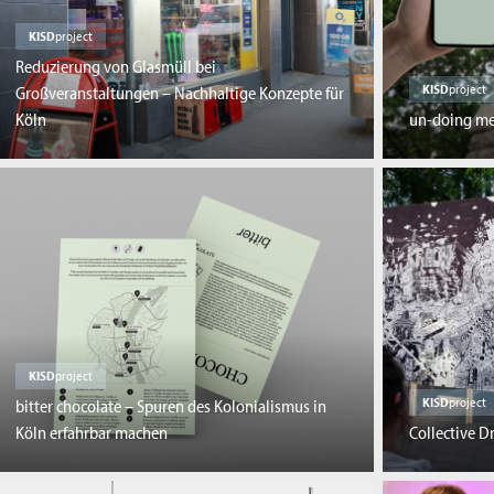
KISD
project
Reduzierung von Glasmüll bei
KISD
project
Großveranstaltungen – Nachhaltige Konzepte für
Köln
un-doing me
KISD
project
KISD
project
bitter chocolate – Spuren des Kolonialismus in
Köln erfahrbar machen
Collective 