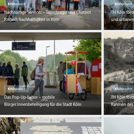
KISD
project
KISD
project
Nachhaltige Services – Tauschregal und Chatbot
TH Köln förd
fördern Nachhaltigkeit in Köln
und urbanen
KISD
project
KISD
project
Das Pop-Up-Labor – mobile
TH Köln förd
Bürger:innenbeteiligung für die Stadt Köln
Rahmen des 