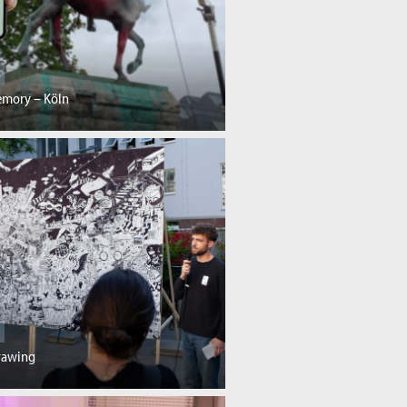
mory – Köln
Drawing