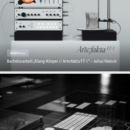
KISD
thesis
Bachelorarbeit „Klang-Körper // Arte:fakta FT-1” – Julius Walsch