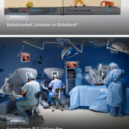
KISD
thesis
Bachelorarbeit „Schamlos im Bilderbuch“
KISD
thesis
Screen Spaces (B.A.) Juliane Ahn