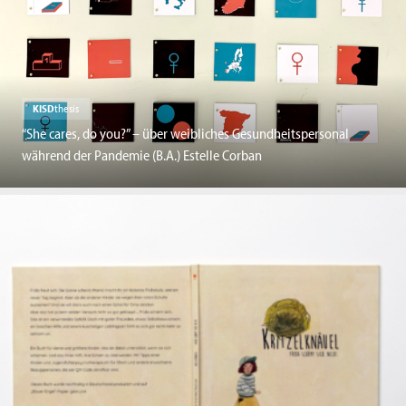
KISD
thesis
“She cares, do you?” – über weibliches Gesundheitspersonal
während der Pandemie (B.A.) Estelle Corban