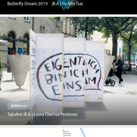
Butterfly Dream 2019 (B.A.) Yu-Min Tsai
KISD
thesis
Tabufrei (B.A.) Laura Clarissa Pestemer