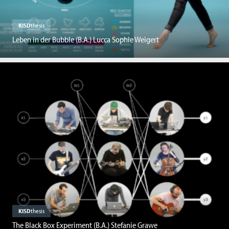
KISD
thesis
Leben in der Bubble (B.A.) Lucca Sophie Weigert
KISD
thesis
The Black Box Experiment (B.A.) Stefanie Grawe