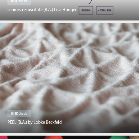
KISD
thesis
seniors resuscitate (B.A.) Lisa Hunger
KISD
thesis
PEEL (B.A.) by Lobke Beckfeld