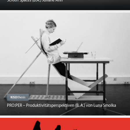
KISD
thesis
PRO:PER – Produktivitätsperspektiven (B. A.) von Luna Smolka