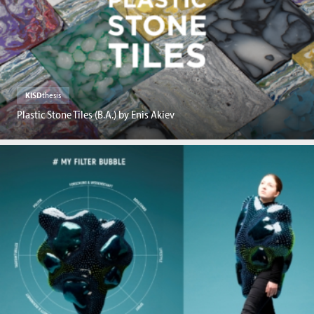
KISD
thesis
Plastic Stone Tiles (B.A.) by Enis Akiev