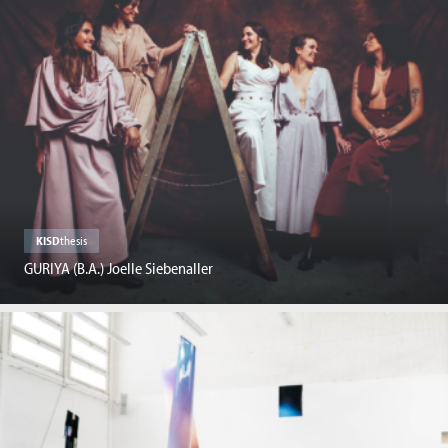
KISD
thesis
GURIYA (B.A.) Joelle Siebenaller