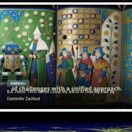
KISD
thesis
B.A. Thesis “I Will Rather Loose My Job to AI Than My Dad” by
Dzennifer Zachlod