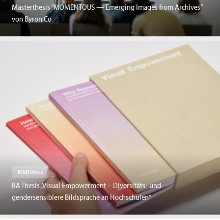
Masterthesis “MOMENTOUS — Emerging Images from Archives”
von Byron Co
KISD
thesis
BA Thesis „Visual Empowerment – Diversitäts- und
gendersensiblere Bildsprache an Hochschulen“