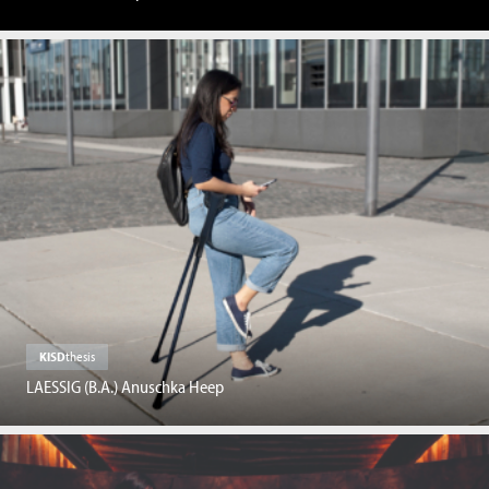
KISD
thesis
LAESSIG (B.A.) Anuschka Heep