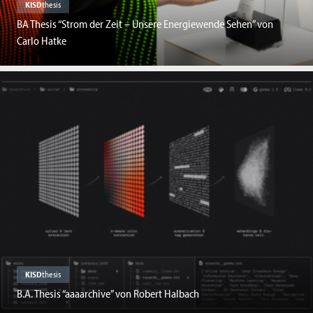
KISD
thesis
BA Thesis “Strom der Zeit – Unsere Energiewende Sehen” von
Carlo Hatke
KISD
thesis
B.A. Thesis “aaaarchive” von Robert Halbach