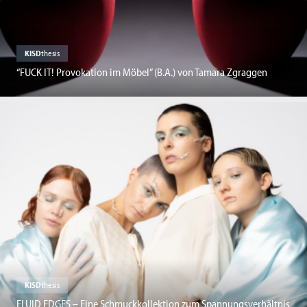
KISD
thesis
“FUCK IT! Provokation im Möbel” (B.A.) von Tamara Zgraggen
KISD
thesis
FLUID EDGES – Eine Schmuckkollektion zum Spannungsverhältnis