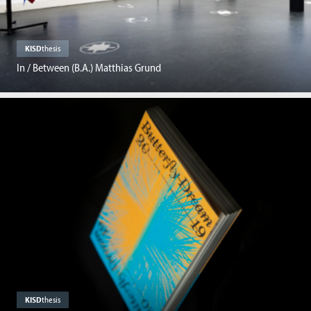
KISD
thesis
In / Between (B.A.) Matthias Grund
KISD
thesis