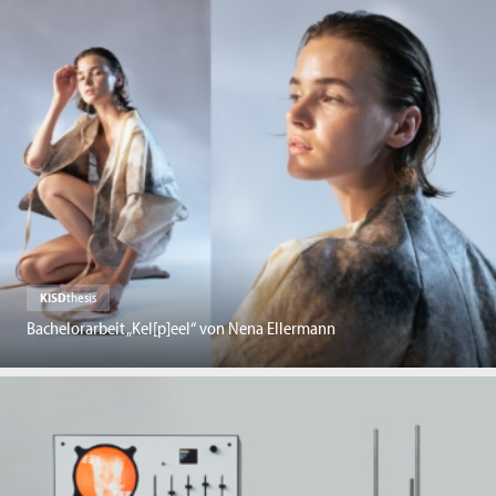
KISD
thesis
Bachelorarbeit „Kel[p]eel“ von Nena Ellermann