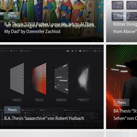
Thesis
Thesis
B.A. Thesis “I Will Rather Loose My Job to AI Than
Kölner Desi
My Dad” by Dzennifer Zachlod
from Above”
Thesis
Thesis
BA Thesis “S
B.A. Thesis “aaaarchive” von Robert Halbach
Sehen” von C