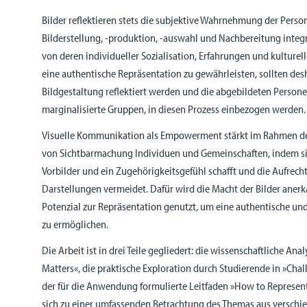
Bilder reflektieren stets die subjektive Wahrnehmung der Person
Bilderstellung, -produktion, -auswahl und Nachbereitung integ
von deren individueller Sozialisation, Erfahrungen und kultur
eine authentische Repräsentation zu gewährleisten, sollten des
Bildgestaltung reflektiert werden und die abgebildeten Person
marginalisierte Gruppen, in diesen Prozess einbezogen werden.
Visuelle Kommunikation als Empowerment stärkt im Rahmen de
von Sichtbarmachung Individuen und Gemeinschaften, indem sie
Vorbilder und ein Zugehörigkeitsgefühl schafft und die Aufrech
Darstellungen vermeidet. Dafür wird die Macht der Bilder anerk
Potenzial zur Repräsentation genutzt, um eine authentische und
zu ermöglichen.
Die Arbeit ist in drei Teile gegliedert: die wissenschaftliche A
Matters«, die praktische Exploration durch Studierende in »Cha
der für die Anwendung formulierte Leitfaden »How to Represent«
sich zu einer umfassenden Betrachtung des Themas aus verschi