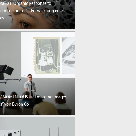
rca001: Organic Response to
nd Aftershocks“ – Entwicklung eines
es
is “MOMENTOUS — Emerging Images
s” von Byron Co