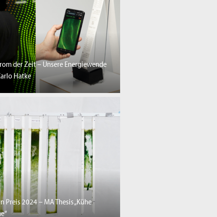
trom der Zeit – Unsere Energiewende
arlo Hatke
n Preis 2024 – MA Thesis „Kühe
e“