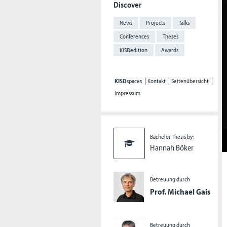
Discover
News
Projects
Talks
Conferences
Theses
KISDedition
Awards
KISD
spaces
Kontakt
Seitenübersicht
Impressum
Bachelor Thesis by:
Hannah Böker
Betreuung durch
Prof. Michael Gais
Betreuung durch