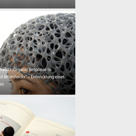
rca001: Organic Response to
nd Aftershocks“ – Entwicklung eines
es