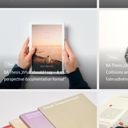
Thesis
Thesis
BA Thesis „O
BA Thesis „What should I say – A multi
Collisions a
perspective documentation format“
Fahrradhelm