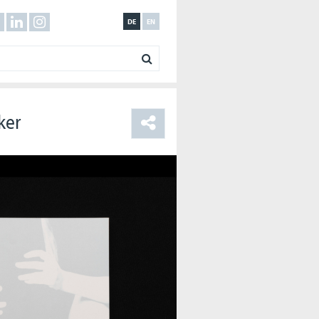
DE
EN
ker