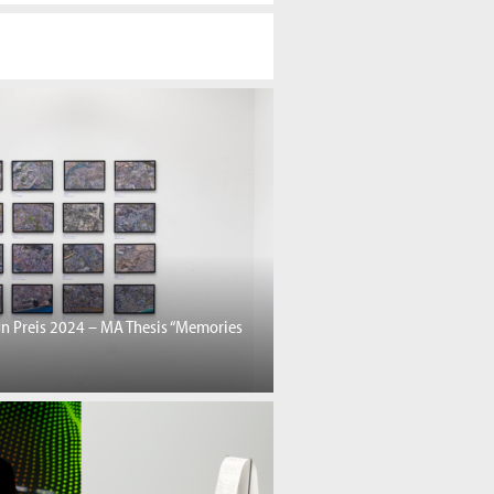
gn Preis 2024 – MA Thesis “Memories