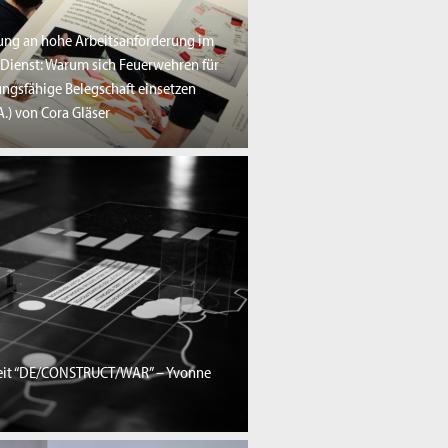
ung an hohe Arbeitsanforderung im
 Dienst: Warum sich Feuerwehren für
ngsfähige Belegschaft einsetzen
.) von Cora Gläser
eit “DE/CONSTRUCT/WAR” – Yvonne