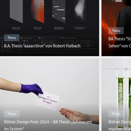
Thesis
Thesis
BA Thesis “S
B.A. Thesis “aaaarchive” von Robert Halbach
Sehen” von C
Thesis
Thesis
Kölner Design Preis 2024 – BA Thesis „Schmerzen
Kölner Desig
im System“
machen Müh