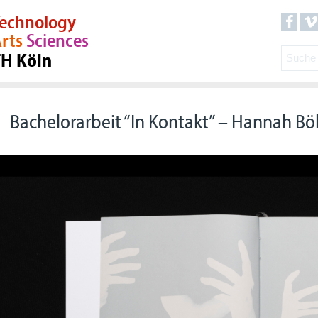
echnology
rts
Sciences
TH Köln
Bachelorarbeit “In Kontakt” – Hannah Bö