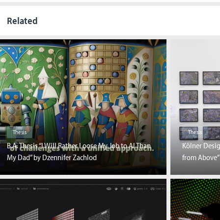
Related
Thesis
Thesis
B.A. Thesis “I Will Rather Loose My Job to AI Than
Kölner Desi
My Dad” by Dzennifer Zachlod
from Above”