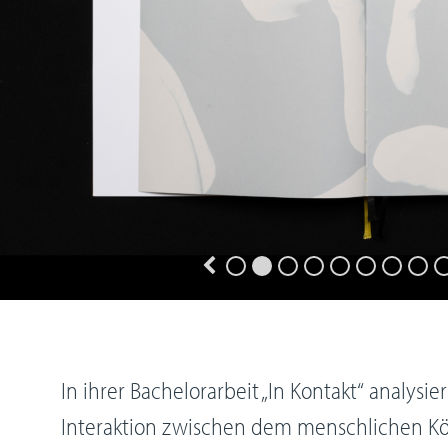
In ihrer Bachelorarbeit „In Kontakt“ analysi
Interaktion zwischen dem menschlichen K