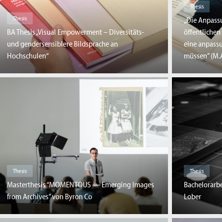
Thesis
Thesis
„Die Anpass
BA Thesis „Visual Empowerment – Diversitäts-
öffentlichen
und gendersensiblere Bildsprache an
eine anpassu
Hochschulen“
müssen” (M.A
Thesis
Thesis
Masterthesis “MOMENTOUS — Emerging Images
Bachelorarb
from Archives” von Byron Co
Lober