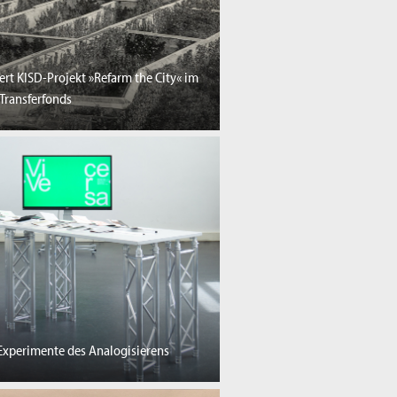
ert KISD-Projekt »Refarm the City« im
Transferfonds
 Experimente des Analogisierens