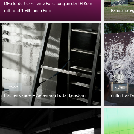
Project
DFG fördert exzellente Forschung an der TH Köln
Raumstrateg
mit rund 5 Millionen Euro
Project
Project
Flächenwandel – Weben von Lotta Hagedorn
Collective 