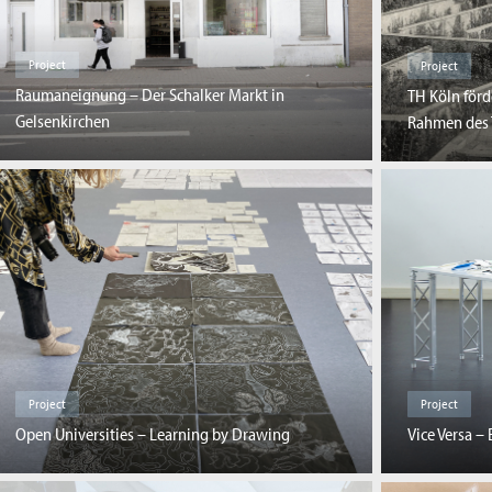
Project
Project
Raumaneignung – Der Schalker Markt in
TH Köln förd
Gelsenkirchen
Rahmen des 
Project
Project
Open Universities – Learning by Drawing
Vice Versa –