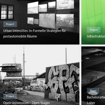
Project
Project
Urban Intensities: In-Formelle Strategien für
postautomobile Räume
Infrastruktu
Thesis
Project
Bachelorarb
Open Universities – Open Stages
Lober