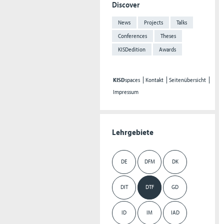
Discover
News
Projects
Talks
Conferences
Theses
KISDedition
Awards
KISD
spaces
Kontakt
Seitenübersicht
Impressum
Lehrgebiete
DE
DFM
DK
DIT
DTF
GD
ID
IM
IAD