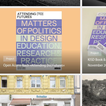
Project
Project
KISD Book & 
Open Access Buch »Attending [to] Futures«
November 20