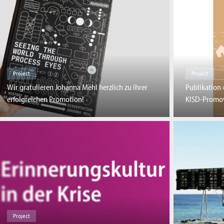
Project
Project
Wir gratulieren Johanna Mehl herzlich zu ihrer
Publikation 
erfolgreichen Promotion!
KISD-Promov
Project