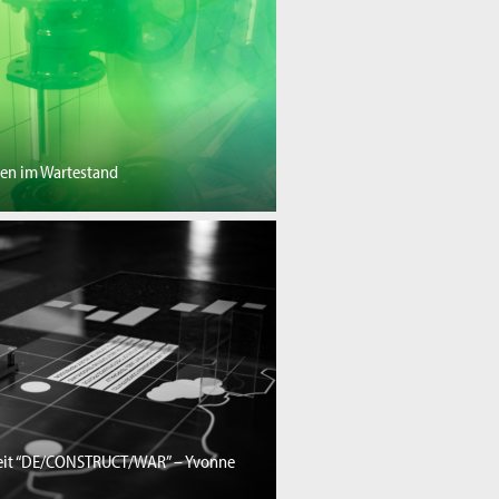
ren im Wartestand
eit “DE/CONSTRUCT/WAR” – Yvonne