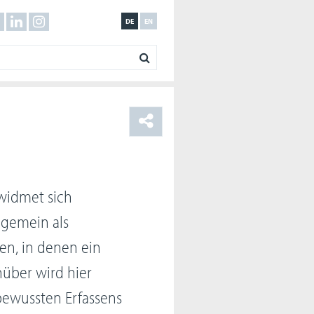
DE
EN
widmet sich
lgemein als
n, in denen ein
über wird hier
 bewussten Erfassens