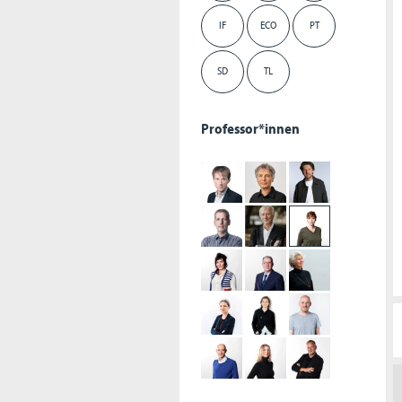
IF
ECO
PT
SD
TL
Professor*innen